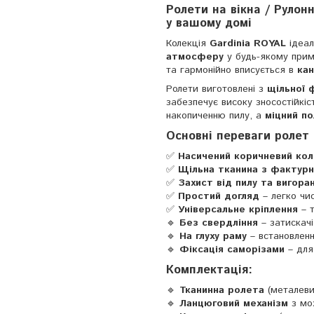
Ролети на вікна / Рулон
у вашому домі
Колекція
Gardinia ROYAL
ідеал
атмосферу
у будь-якому прим
та гармонійно вписується в
кан
Ролети виготовлені з
щільної 
забезпечує високу зносостійкіс
накопиченню пилу, а
міцний п
Основні переваги ролет 
✅
Насичений коричневий кол
✅
Щільна тканина з фактур
✅
Захист від пилу та вигора
✅
Простий догляд
– легко чи
✅
Універсальне кріплення
– т
🔹
Без свердління
– затискачі 
🔹
На глуху раму
– встановленн
🔹
Фіксація саморізами
– для 
Комплектація:
🔹
Тканинна ролета
(металеви
🔹
Ланцюговий механізм
з мо