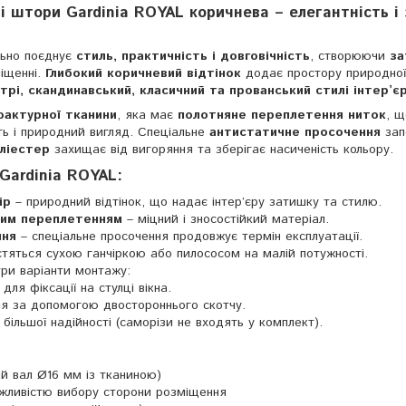
ні штори Gardinia ROYAL коричнева – елегантність і
ьно поєднує
стиль, практичність і довговічність
, створюючи
за
іщенні.
Глибокий коричневий відтінок
додає простору природної
трі, скандинавський, класичний та прованський стилі інтер’є
фактурної тканини
, яка має
полотняне переплетення ниток
, щ
ть і природний вигляд. Спеціальне
антистатичне просочення
зап
оліестер
захищає від вигоряння та зберігає насиченість кольору.
Gardinia ROYAL:
ір
– природний відтінок, що надає інтер’єру затишку та стилю.
ним переплетенням
– міцний і зносостійкий матеріал.
ння
– спеціальне просочення продовжує термін експлуатації.
стяться сухою ганчіркою або пилососом на малій потужності.
ри варіанти монтажу:
для фіксації на стулці вікна.
я за допомогою двостороннього скотчу.
більшої надійності (саморізи не входять у комплект).
й вал Ø16 мм із тканиною)
жливістю вибору сторони розміщення