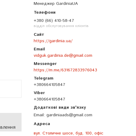
Менеджер GardiniaUA
+380 (66) 410-58-47
відділ обслуговування клієнтів
https://gardinia.ua/
vidguk.gardinia.de@gmail.com
https://m.me/631672833976043
+380664105847
+380664105847
Email
gardiniaads@gmail.com
овлення
вул. Столичне шосе, буд. 100, офіс