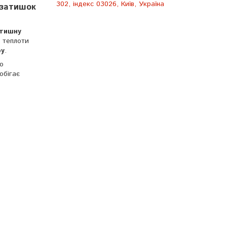
302, індекс 03026, Київ, Україна
 затишок
тишну
 теплоти
ру
.
о
обігає