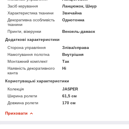
Засіб керування
Ланцюжок, Шнур
Характеристика тканини
Звичайна
Декоративна особливість
Однотонна
тканини
Принти, візерунки
Вензель-дамаск
Додаткові характеристики
Сторона управління
Зліва/справа
Намотування полотна
Внутрішня
Монтажний комплект
Так
Наявність декоративного
Ні
канта
Користувацькі характеристики
Колекція
JASPER
Ширина ролети
61,5 см
Довжина ролети
170 см
Приховати