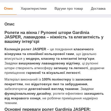
Опис
Характеристики
Відгуки про товар
Доставка
Опис
Ролети на вікна / Рулонні штори Gardinia
JASPER, лавандова – ніжність та елегантність у
вашому інтер’єрі
Колекція ролет JASPER
– це поєднання
класичного
візерунка та спокійної кольорової гами
, що ідеально
вписується у
модерн, класику та елегантні інтер’єри
.
Завдяки
вишуканому лавандовому відтінку
, ці рулонні
штори створюють атмосферу
затишку та легкості
, додаючи
приміщенню
гармонії та візуальної легкості
.
Матеріал виконаний із
100% поліестеру
із
захисним
покриттям
, яке
відштовхує пил та забруднення
,
забезпечуючи
довговічний вигляд тканини
. Завдяки
функціональному дизайну
, ролети ефективно
захищають
від яскравого сонця
, не роблячи приміщення надмірно
темним.
Основні переваги ролет Gardinia JASPER: