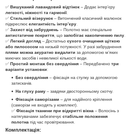
✅
Вишуканий лавандовий відтінок
– Додає інтер’єру
легкості, ніжності та гармонії
.
✅
Стильний візерунок
– Витончений класичний малюнок
підкреслює
елегантність інтер’єру
.
✅
Захист від забруднень
– Полотно має спеціальне
антистатичне покриття
, що
запобігає накопиченню пилу
.
✅
Легкий догляд
– Достатньо
сухого очищення щіткою
або пилососом
на низькій потужності. У разі забруднення
плями можна акуратно видалити
за допомогою м’яких
миючих засобів і невеликої кількості води.
✅
Простий монтаж без свердління
– Передбачено
три
варіанти установки
:
Без свердління
– фіксація на стулку за допомогою
затискачів.
На глуху раму
– завдяки двосторонньому скотчу.
Фіксація саморізами
– для надійного кріплення
(саморізи не входять у комплект).
✅
Фіксація тканини при відкритті вікна
– Волосінь з
натягувачами забезпечує
стабільне положення
полотна
під час провітрювання.
Комплектація: