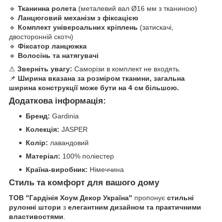
🔹
Тканинна ролета
(металевий вал Ø16 мм з тканиною)
🔹
Ланцюговий механізм з фіксацією
🔹
Комплект універсальних кріплень
(затискачі,
двосторонній скотч)
🔹
Фіксатор ланцюжка
🔹
Волосінь та натягувачі
⚠
Зверніть увагу:
Саморізи в комплект не входять.
📌
Ширина вказана за розміром тканини, загальна
ширина конструкції може бути на 4 см більшою.
Додаткова інформація:
Бренд:
Gardinia
Колекція:
JASPER
Колір:
лавандовий
Матеріал:
100% поліестер
Країна-виробник:
Німеччина
Стиль та комфорт для вашого дому
ТОВ "Гардінія Хоум Декор Україна"
пропонує
стильні
рулонні штори
з
елегантним дизайном та практичними
властивостями
.