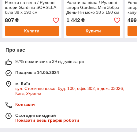
Ролети на вікна / Рулонні
Ролети на вікна / Рулонні
Роле
штори Gardinia SORSELA
штори Gardinia Міні Зебра
штор
біла 38 x 190 см
День-Ніч моко 38 х 150 см
капу
807
1 442
499
₴
₴
Купити
Купити
Про нас
97% позитивних з 39 відгуків за рік
Працює з 14.05.2024
м. Київ
вул. Столичне шосе, буд. 100, офіс 302, індекс 03026,
Київ, Україна
Контакти
Сьогодні вихідний
Показати весь графік роботи