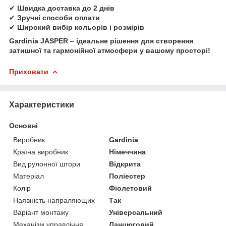
✔
Швидка доставка до 2 днів
✔
Зручні способи оплати
✔
Широкий вибір кольорів і розмірів
Gardinia JASPER
–
ідеальне рішення для створення
затишної та гармонійної атмосфери у вашому просторі!
Приховати
Характеристики
Основні
Виробник
Gardinia
Країна виробник
Німеччина
Вид рулонної штори
Відкрита
Матеріал
Поліестер
Колір
Фіолетовий
Наявність напраляющих
Так
Варіант монтажу
Універсальний
Механізм управління
Ланцюговий