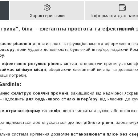
Характеристики
Інформація для зам
ітрина", біла – елегантна простота та ефективний 
часне рішення
для стильного та функціонального оформлення вік
ольору
, вони чудово доповнюють будь-який інтер’єр, надаючи йом
ру
.
а
ефективно регулює рівень світла
, створюючи приємну атмосф
займає мінімум місця
, зберігаючи елегантний вигляд та дозволяю
ваші потреби.
ardinia:
мінно
фільтрує сонячні промені
, захищаючи від надмірної яскрав
– Підходить
для будь-якого стилю інтер’єру
, від класики до су
не втрачає форму та колір
, легко чиститься сухою або вологою
а піднімається або опускається
до потрібного рівня
, забезпечу
.
альна система кріплення дозволяє
встановлювати плісе без све