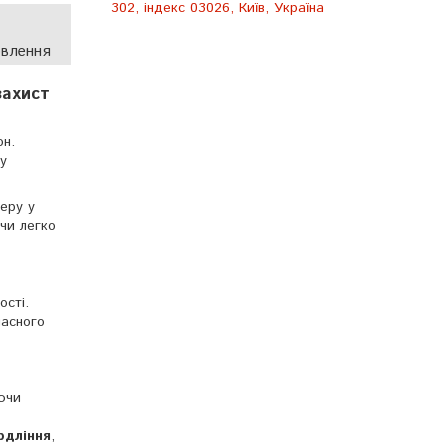
302, індекс 03026, Київ, Україна
овлення
захист
он.
у
еру у
чи легко
ості.
часного
ючи
рдління
,