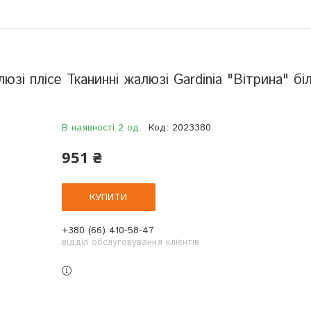
юзі плісе Тканинні жалюзі Gardinia "Вітрина" бі
В наявності 2 од.
Код:
2023380
951 ₴
КУПИТИ
+380 (66) 410-58-47
відділ обслуговування клієнтів