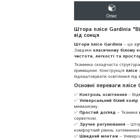
Опис
Штора плісе Gardinia "В
від сонця
Штори плісе Gardinia
– це
су
Завдяки
класичному білому к
чистоти, легкості та просто
Тканинна складчаста структур
приміщенні. Конструкція
плісе 
підлаштовувати освітлення під 
Основні переваги плісе G
✅
Контроль освітлення
– Від
✅
Універсальний білий колір
мінімалізму.
✅
Простий догляд
– Тканина
серветкою.
✅
Зручне регулювання
– Штор
комфортний рівень затемнення
✅
Швидкий монтаж
– Універс