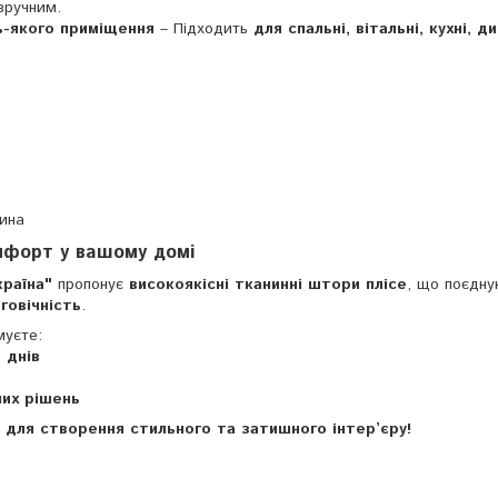
зручним.
ь-якого приміщення
– Підходить
для спальні, вітальні, кухні, д
ина
мфорт у вашому домі
країна"
пропонує
високоякісні тканинні штори плісе
, що поєдну
говічність
.
муєте:
 днів
них рішень
р для створення стильного та затишного інтер’єру!