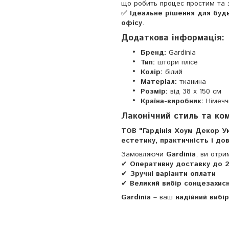
що робить процес простим та 
✅
Ідеальне рішення для буд
офісу
.
Додаткова інформація:
Бренд:
Gardinia
Тип:
штори плісе
Колір:
білий
Матеріал:
тканина
Розмір:
від 38 x 150 см
Країна-виробник:
Німечч
Лаконічний стиль та ко
ТОВ "Гардінія Хоум Декор У
естетику, практичність і дов
Замовляючи
Gardinia
, ви отри
✔
Оперативну доставку до 2
✔
Зручні варіанти оплати
✔
Великий вибір сонцезахис
Gardinia
– ваш
надійний вибі