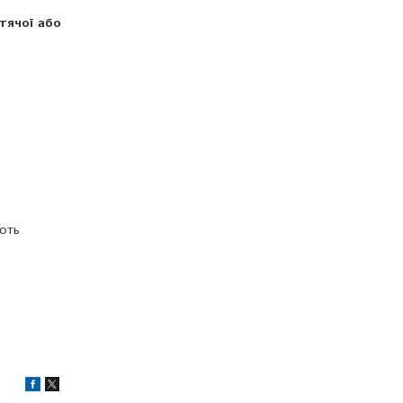
итячої або
ють