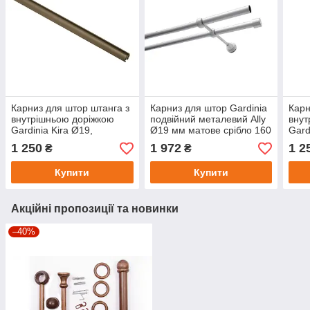
Карниз для штор штанга з
Карниз для штор Gardinia
Карн
внутрішньою доріжкою
подвійний металевий Ally
внут
Gardinia Kira Ø19,
Ø19 мм матове срібло 160
Gard
капучино 160 см
см
160 
1 250
1 972
1 2
₴
₴
Купити
Купити
Акційні пропозиції та новинки
–40%