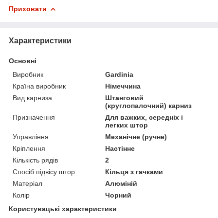
Приховати
Характеристики
Основні
Виробник
Gardinia
Країна виробник
Німеччина
Вид карниза
Штанговий
(круглопалочний) карниз
Призначення
Для важких, середніх і
легких штор
Управління
Механічне (ручне)
Кріплення
Настінне
Кількість рядів
2
Спосіб підвісу штор
Кільця з гачками
Матеріал
Алюміній
Колір
Чорний
Користувацькі характеристики