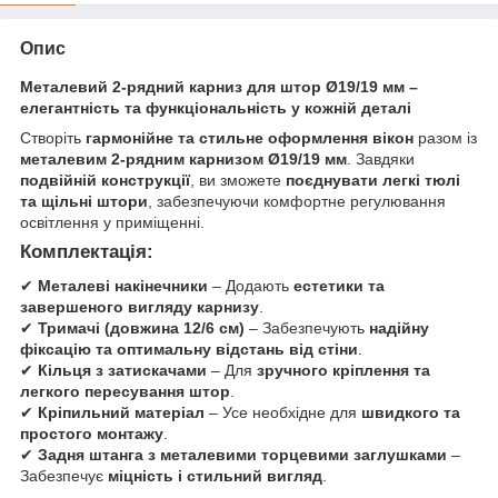
Опис
Металевий 2-рядний карниз для штор Ø19/19 мм –
елегантність та функціональність у кожній деталі
Створіть
гармонійне та стильне оформлення вікон
разом із
металевим 2-рядним карнизом Ø19/19 мм
. Завдяки
подвійній конструкції
, ви зможете
поєднувати легкі тюлі
та щільні штори
, забезпечуючи комфортне регулювання
освітлення у приміщенні.
Комплектація:
✔
Металеві накінечники
– Додають
естетики та
завершеного вигляду карнизу
.
✔
Тримачі (довжина 12/6 см)
– Забезпечують
надійну
фіксацію та оптимальну відстань від стіни
.
✔
Кільця з затискачами
– Для
зручного кріплення та
легкого пересування штор
.
✔
Кріпильний матеріал
– Усе необхідне для
швидкого та
простого монтажу
.
✔
Задня штанга з металевими торцевими заглушками
–
Забезпечує
міцність і стильний вигляд
.