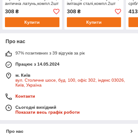
антична латунь,компл.2шт
імітація сталі,компл.2шт
сріб
2шт.
308
308
413
₴
₴
Купити
Купити
Про нас
97% позитивних з 39 відгуків за рік
Працює з 14.05.2024
м. Київ
вул. Столичне шосе, буд. 100, офіс 302, індекс 03026,
Київ, Україна
Контакти
Сьогодні вихідний
Показати весь графік роботи
Про нас