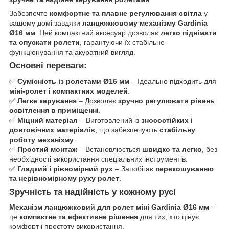
Забезпечте
комфортне та плавне регулювання світла
у
вашому домі завдяки
ланцюжковому механізму Gardinia
Ø16 мм
. Цей компактний аксесуар дозволяє
легко піднімати
та опускати ролети
, гарантуючи їх стабільне
функціонування та акуратний вигляд.
Основні переваги:
✅
Сумісність із ролетами Ø16 мм
– Ідеально підходить для
міні-ролет і компактних моделей
.
✅
Легке керування
– Дозволяє
зручно регулювати рівень
освітлення в приміщенні
.
✅
Міцний матеріал
– Виготовлений із
зносостійких і
довговічних матеріалів
, що забезпечують
стабільну
роботу механізму
.
✅
Простий монтаж
– Встановлюється
швидко та легко
, без
необхідності використання спеціальних інструментів.
✅
Гладкий і рівномірний рух
– Запобігає
перекошуванню
та нерівномірному руху ролет
.
Зручність та надійність у кожному русі
Механізм ланцюжковий для ролет міні Gardinia Ø16 мм
–
це
компактне та ефективне рішення
для тих, хто цінує
комфорт і простоту використання.