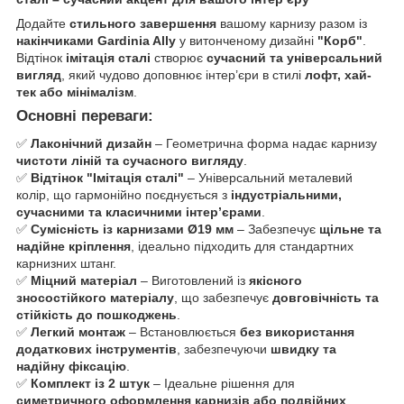
Додайте
стильного завершення
вашому карнизу разом із
накінчиками Gardinia Ally
у витонченому дизайні
"Корб"
.
Відтінок
імітація сталі
створює
сучасний та універсальний
вигляд
, який чудово доповнює інтер’єри в стилі
лофт, хай-
тек або мінімалізм
.
Основні переваги:
✅
Лаконічний дизайн
– Геометрична форма надає карнизу
чистоти ліній та сучасного вигляду
.
✅
Відтінок "Імітація сталі"
– Універсальний металевий
колір, що гармонійно поєднується з
індустріальними,
сучасними та класичними інтер’єрами
.
✅
Сумісність із карнизами Ø19 мм
– Забезпечує
щільне та
надійне кріплення
, ідеально підходить для стандартних
карнизних штанг.
✅
Міцний матеріал
– Виготовлений із
якісного
зносостійкого матеріалу
, що забезпечує
довговічність та
стійкість до пошкоджень
.
✅
Легкий монтаж
– Встановлюється
без використання
додаткових інструментів
, забезпечуючи
швидку та
надійну фіксацію
.
✅
Комплект із 2 штук
– Ідеальне рішення для
симетричного оформлення карнизів або подвійних