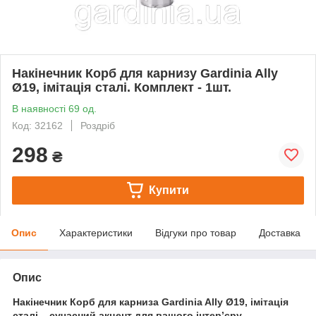
Накінечник Корб для карнизу Gardinia Ally
Ø19, імітація сталі. Комплект - 1шт.
В наявності 69 од.
Код: 32162
Роздріб
298
₴
Купити
Опис
Характеристики
Відгуки про товар
Доставка
Опис
Накінечник Корб для карниза Gardinia Ally Ø19, імітація
сталі – сучасний акцент для вашого інтер’єру