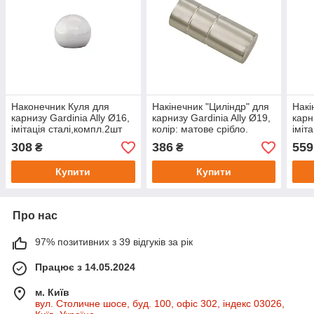
Наконечник Куля для
Накінечник "Циліндр" для
Накі
карнизу Gardinia Ally Ø16,
карнизу Gardinia Ally Ø19,
карн
імітація сталі,компл.2шт
колір: матове срібло.
іміт
Комплект - 2шт.
2шт.
308
386
559
₴
₴
Купити
Купити
Про нас
97% позитивних з 39 відгуків за рік
Працює з 14.05.2024
м. Київ
вул. Столичне шосе, буд. 100, офіс 302, індекс 03026,