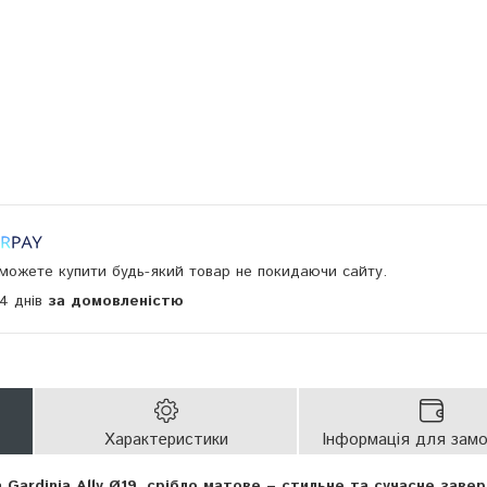
и можете купити будь-який товар не покидаючи сайту.
14 днів
за домовленістю
Характеристики
Інформація для зам
 Gardinia Ally Ø19, срібло матове – стильне та сучасне заве