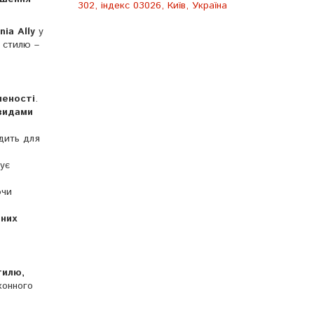
302, індекс 03026, Київ, Україна
ia Ally
у
 стилю –
ченості
.
видами
одить для
ує
ючи
них
тилю,
конного