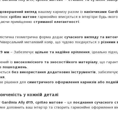
 довершений вигляд
вашому карнизу разом із
накінчиками Gardin
дтінок
срібло матове
гармонійно вписується в інтер’єри будь-якого
додаючи приміщенню
стриманої елегантності
.
алістична геометрична форма додає
сучасного вигляду та витон
ніверсальний металевий колір, що чудово поєднується з
різними 
19 мм
– Забезпечує
щільне та надійне кріплення
, ідеально підх
лений із
високоякісного та зносостійкого матеріалу
, що гарант
 до пошкоджень
.
юється
без використання додаткових інструментів
, забезпечу
ння
.
ве рішення для
симетричного оформлення карнизів або подвій
онченість у кожній деталі
Gardinia Ally Ø19, срібло матове
– це
поєднання сучасного с
 яке доповнить ваш інтер’єр та створить гармонійне оформлення ві