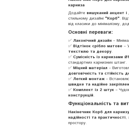
карниза
Додайте
вишуканий акцент і
стильному дизайні
"Корб"
. Ві
від класики до мінімалізму, 
Основні переваги:
✅
Лаконічний дизайн
– Мінім
✅
Відтінок срібло матове
– У
текстилю та декору
.
✅
Сумісність із карнизами Ø
стандартних карнизних штанг.
✅
Міцний матеріал
– Виготов
довговічність та стійкість
✅
Легкий монтаж
– Встановл
швидке та надійне закріпле
✅
Комплект із 2 штук
– Чудо
конструкцій
.
Функціональність та вит
Накінечник Корб для карнизу 
надійності та практичності
,
простору.