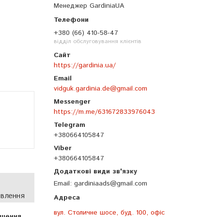
Менеджер GardiniaUA
+380 (66) 410-58-47
відділ обслуговування клієнтів
https://gardinia.ua/
vidguk.gardinia.de@gmail.com
https://m.me/631672833976043
+380664105847
+380664105847
Email
gardiniaads@gmail.com
овлення
вул. Столичне шосе, буд. 100, офіс
ршення