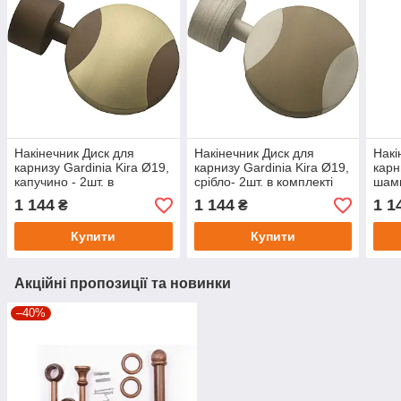
Накінечник Диск для
Накінечник Диск для
Накі
карнизу Gardinia Kira Ø19,
карнизу Gardinia Kira Ø19,
карн
капучино - 2шт. в
срібло- 2шт. в комплекті
шамп
комплекті
1 144
1 144
1 1
₴
₴
Купити
Купити
Акційні пропозиції та новинки
–40%