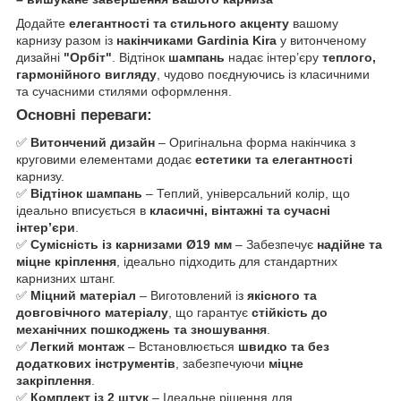
Додайте
елегантності та стильного акценту
вашому
карнизу разом із
накінчиками Gardinia Kira
у витонченому
дизайні
"Орбіт"
. Відтінок
шампань
надає інтер’єру
теплого,
гармонійного вигляду
, чудово поєднуючись із класичними
та сучасними стилями оформлення.
Основні переваги:
✅
Витончений дизайн
– Оригінальна форма накінчика з
круговими елементами додає
естетики та елегантності
карнизу.
✅
Відтінок шампань
– Теплий, універсальний колір, що
ідеально вписується в
класичні, вінтажні та сучасні
інтер’єри
.
✅
Сумісність із карнизами Ø19 мм
– Забезпечує
надійне та
міцне кріплення
, ідеально підходить для стандартних
карнизних штанг.
✅
Міцний матеріал
– Виготовлений із
якісного та
довговічного матеріалу
, що гарантує
стійкість до
механічних пошкоджень та зношування
.
✅
Легкий монтаж
– Встановлюється
швидко та без
додаткових інструментів
, забезпечуючи
міцне
закріплення
.
✅
Комплект із 2 штук
– Ідеальне рішення для