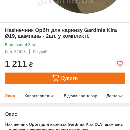
Накінечник Орбіт для карнизу Gardinia Kira
Ø19, шампань - 2шт. у комплекті.
В наявності 8 од.
Код: 32428
Роздріб
1 211
₴
Купити
Опис
Характеристики
Відгуки про товар
Доставка
Опис
Накінечник Орбіт для карниза Gardinia Kira Ø19, шампань
– вишукане завершення вашого карниза